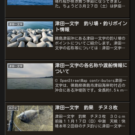
晴れ桜が咲き舞う季節になってきまし
た。ちょうど３月２７日（土）は伊座利
峠の桜たちは満開を向かえていました。
チヌもそろそろ産卵の為、磯周辺に集ま
ってくる時期です。この時期のチヌたち
津田一文字 釣り場・釣りポイン
津田一文字
は食欲旺盛で丸々とお腹がパ...
ト情報
徳島津田沖にある津田一文字の釣り場の
ポイントについてご紹介します。津田一
文字の名称等については：津田一文字の
各名称や渡船情報について紹介「全長約
1.5ｋｍもある防波堤のどこでチヌ（ク
ロダイ）を釣ったらいいの？どこが良く
津田一文字の各名称や渡船情報に
津田一文字
チヌ（クロダイ）が釣れ...
ついて
© OpenStreetMap contributors津田一
文字は、徳島県徳島市津田海岸町付近の
沖合にある沖堤防です。全長約1.5ｋｍ
ほどの防波堤で、陸地からも約1kmほど
沖合にあります。徳島県では代表的な一
文字防波堤の1つで、年間を通し...
津田一文字 釣果 チヌ３枚
釣行記
津田一文字 釣果 チヌ３枚 ３０ｃｍ
前後１１月１７日（日）中潮 天候：快
晴本年２回目のチヌ釣りに津田一文字に
いざ出陣！日曜日とあって今回は釣り勇