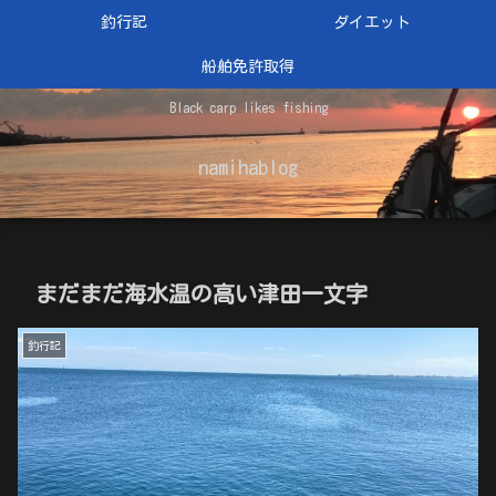
釣行記
ダイエット
船舶免許取得
Black carp likes fishing
namihablog
まだまだ海水温の高い津田一文字
釣行記