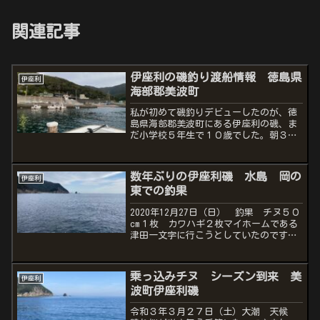
関連記事
伊座利の磯釣り渡船情報 徳島県
伊座利
海部郡美波町
私が初めて磯釣りデビューしたのが、徳
島県海部郡美波町にある伊座利の磯、ま
だ小学校５年生で１０歳でした。朝３時
に親父にたたき起こされて眠たい目をこ
すりながら自動車で片道２時間半をかけ
て（当時は高速道路なんてない）伊座利
数年ぶりの伊座利磯 水島 岡の
伊座利
漁港に連れて行ってもらっ...
東での釣果
2020年12月27日（日） 釣果 チヌ５０
cm１枚 カワハギ２枚マイホームである
津田一文字に行こうとしていたのです
が、サンライズ渡船の船頭さんから夜電
話があり、体調不良でドクターストップ
がかかり船が出せないと言うことで、急
乗っ込みチヌ シーズン到来 美
伊座利
遽津田一文字に行...
波町伊座利磯
令和３年３月２７日（土）大潮 天候