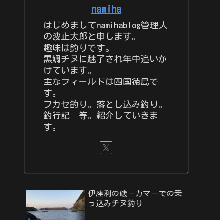
namiha
はじめましてnamihablog管理人
の波止太郎と申します。
趣味は釣りです。
黒鯛チヌに魅了され年中追いか
けています。
主なフィールドは四国徳島で
す。
フカセ釣り。落とし込み釣り。
釣行記 等。紹介していきま
す。
伊座利の磯－カマ－での乗
っ込みチヌ釣り